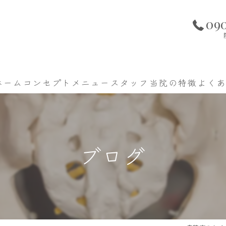
09
ホーム
コンセプト
メニュー
スタッフ
当院の特徴
よく
腰痛
肩こり
ブログ
手足のしびれ
美容カイロ
酸素ルーム