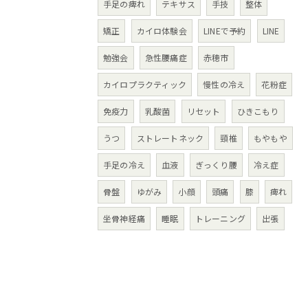
手足の痺れ
テキサス
手技
整体
矯正
カイロ体験会
LINEで予約
LINE
勉強会
急性腰痛症
赤穂市
カイロプラクティック
慢性の冷え
花粉症
免疫力
乳酸菌
リセット
ひきこもり
うつ
ストレートネック
頸椎
もやもや
手足の冷え
血液
ぎっくり腰
冷え症
骨盤
ゆがみ
小顔
頭痛
膝
痺れ
坐骨神経痛
睡眠
トレーニング
出張