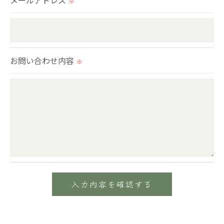
メールアドレス
※
＜個人情報の安全管理＞
当社では、個人情報の漏洩等がなされないよう、適
切に安全管理対策を実施します。
お問い合わせ内容
※
＜個人情報を与えなかった場合に生じる結果＞
必要な情報を頂けない場合は、それに対応した当社
のサービスをご提供できない場合がございますので
予めご了承ください。
＜個人情報の開示･訂正・削除･利用停止の手続につ
いて＞
当社では、お客様の個人情報の開示･訂正･削除・利
用停止の手続を定めさせて頂いております。
ご本人である事を確認のうえ、対応させて頂きま