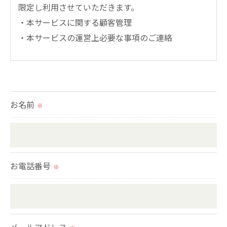
限定し利用させていただきます。
・本サービスに関する顧客管理
・本サービスの運営上必要な事項のご連絡
＜個人情報の提供について＞
当社ではお客様の同意を得た場合または法令に定め
られた場合を除き、
お名前
※
取得した個人情報を第三者に提供することはいたし
ません。
＜個人情報の委託について＞
お電話番号
※
当社では、利用目的の達成に必要な範囲において、
個人情報を外部に委託する場合があります。
これらの委託先に対しては個人情報保護契約等の措
置をとり、適切な監督を行います。