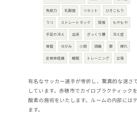
免疫力
乳酸菌
リセット
ひきこもり
うつ
ストレートネック
頸椎
もやもや
手足の冷え
血液
ぎっくり腰
冷え症
骨盤
ゆがみ
小顔
頭痛
膝
痺れ
坐骨神経痛
睡眠
トレーニング
出張
有名なサッカー選手が骨折し、驚異的な速さ
しています。赤穂市でカイロプラクティック
酸素の施術をいたします。ルームの内部には
ます。