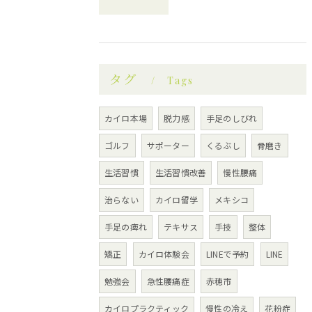
タグ
Tags
カイロ本場
脱力感
手足のしびれ
ゴルフ
サポーター
くるぶし
骨磨き
生活習慣
生活習慣改善
慢性腰痛
治らない
カイロ留学
メキシコ
手足の痺れ
テキサス
手技
整体
矯正
カイロ体験会
LINEで予約
LINE
勉強会
急性腰痛症
赤穂市
カイロプラクティック
慢性の冷え
花粉症