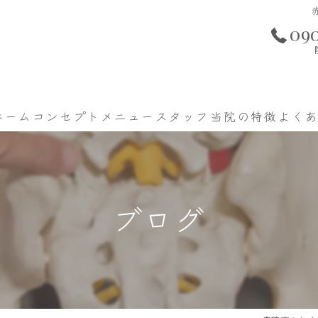
09
ホーム
コンセプト
メニュー
スタッフ
当院の特徴
よく
腰痛
肩こり
ブログ
手足のしびれ
美容カイロ
酸素ルーム