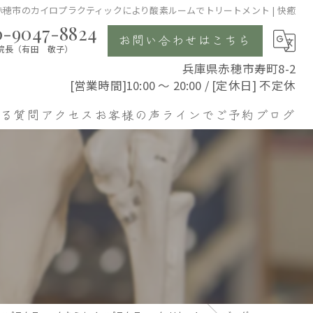
赤穂市のカイロプラクティックにより酸素ルームでトリートメント | 快癒
0-9047-8824
お問い合わせはこちら
院長（有田 敬子）
兵庫県赤穂市寿町8-2
[営業時間]10:00 〜 20:00 / [定休日] 不定休
ある質問
アクセス
お客様の声
ラインでご予約
ブログ